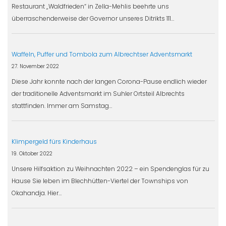
Restaurant „Waldfrieden“ in Zella-Mehlis beehrte uns
überraschenderweise der Governor unseres Ditrikts 111…
Waffeln, Puffer und Tombola zum Albrechtser Adventsmarkt
27. November 2022
Diese Jahr konnte nach der langen Corona-Pause endlich wieder
der traditionelle Adventsmarkt im Suhler Ortsteil Albrechts
stattfinden. Immer am Samstag…
Klimpergeld fürs Kinderhaus
19. Oktober 2022
Unsere Hilfsaktion zu Weihnachten 2022 – ein Spendenglas für zu
Hause Sie leben im Blechhütten-Viertel der Townships von
Okahandja. Hier…