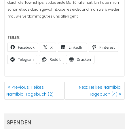
durch die Townships ist das erste Mal für alle hart. Ich habe mich
schon etwas daran gewöhnt, aber es erdet und man weiß wieder
mal, wie verdammt gut es uns allen geht.
TEILEN:
Facebook
X
LinkedIn
Pinterest
Telegram
Reddit
Drucken
BEITRAGSNAVIGATION
Previous
Next
Previous:
Heikes
Next:
Heikes Namibia-
post:
post:
Namibia-Tagebuch (2)
Tagebuch (4)
SPENDEN