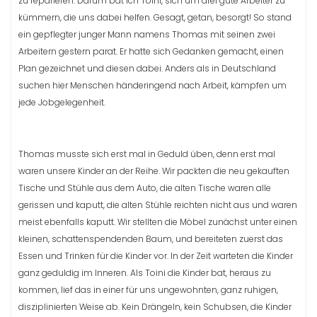
zu reparieren. Darum bat ich Toini, sich um drei gute Arbeiter zu
kümmern, die uns dabei helfen. Gesagt, getan, besorgt! So stand
ein gepflegter junger Mann namens Thomas mit seinen zwei
Arbeitern gestern parat. Er hatte sich Gedanken gemacht, einen
Plan gezeichnet und diesen dabei. Anders als in Deutschland
suchen hier Menschen händeringend nach Arbeit, kämpfen um
jede Jobgelegenheit.
Thomas musste sich erst mal in Geduld üben, denn erst mal
waren unsere Kinder an der Reihe. Wir packten die neu gekauften
Tische und Stühle aus dem Auto, die alten Tische waren alle
gerissen und kaputt, die alten Stühle reichten nicht aus und waren
meist ebenfalls kaputt. Wir stellten die Möbel zunächst unter einen
kleinen, schattenspendenden Baum, und bereiteten zuerst das
Essen und Trinken für die Kinder vor. In der Zeit warteten die Kinder
ganz geduldig im Inneren. Als Toini die Kinder bat, heraus zu
kommen, lief das in einer für uns ungewohnten, ganz ruhigen,
disziplinierten Weise ab. Kein Drängeln, kein Schubsen, die Kinder