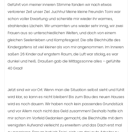
Geführt von meiner inneren Stimme fanden wir nach etwas
verlorener Zeit unser Ziel. Juchhu! Meine kleine Freundin Toini war
schon voller Erwartung und schenkte mir wieder ihr warmes,
strahlendes Lächeln. Wir umarmten uns wieder sehr innig, wir zwei
Frauen aus so unterschiedlichen Welten, und doch von einem
gleichen Seelenleben und Kampfesgeist. Die alte Blechhütte des
Kindergartens ist viel kleiner als von mir angenommen. Im Inneren
saßen 26 Kinder auf engstem Raum, die Luft war stickig, es war
dunkel und heiß. Draußen gab die Mittagssonne alles – gefühlte
40 Grad!
Jetzt sind wir vor Ort. Wenn man die Situation selbst sieht und fühlt
wird klar, so kann es nicht bleiben! Bis zum Bau des neuen Hauses
wird es noch dauern. Wir haben noch kein passendes Grundstück
und vor Allem noch nicht das Geld zusammen! Deshalb hatte ich
mir schon im Vorfeld Gedanken gemacht, die Blechhütte mit dem
wenigsten Aufwand vielleicht zu erweitern und das Dach erst mal