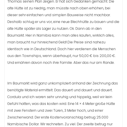
Thomas seinen Plan zeigen. Er hat sich Gedanken gemacht. Die
alte Hütte ist zu niedrig, man müsste nach oben erhöhen, bei
dieser sehr einfachen und simplen Bauweise nicht machbar.
Deshalb schlug er uns vor, eine neue Blechhütte zu bauen und die
alte Hütte später als Lager zu nutzen. Ok. Dann ab in den
Baumarkt. Hier in Namibia kann man alles kaufen, wirklich alles,
man braucht nur hinreichend Geld!.Die Preise sind nahezu
identisch wie in Deutschland. Doch hier verdienen die Menschen
aus den Townships, wenn überhaupt, nur 50,00 € bis 200,00 €.
Und ernähren davon noch ihre Familie. Aber das nur am Rande.
Im Baumarkt wird ganz unkompliziert anhand der Zeichnung das
benötigte Material ermittelt. Das dauert und dauert und dauert.
Cordula und ich waren sehr unruhig und hippelig, weil wir kein
Gefühl hatten, was das kosten wird. Eine 14 × 4 Meter große Hütte
mit zwei Fenstern und zwei Türen, 3 Meter hoch, und einer
Zwischenwand. Der erste Kostenvoranschlag betrug 25.000
Namibische Dollar. Wir rechneten. Zu viel. Der zweite betrug nur