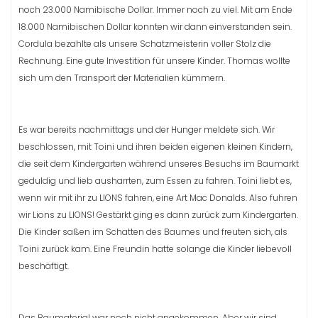
noch 23.000 Namibische Dollar. Immer noch zu viel. Mit am Ende
18.000 Namibischen Dollar konnten wir dann einverstanden sein.
Cordula bezahlte als unsere Schatzmeisterin voller Stolz die
Rechnung. Eine gute Investition für unsere Kinder. Thomas wollte
sich um den Transport der Materialien kümmern.
Es war bereits nachmittags und der Hunger meldete sich. Wir
beschlossen, mit Toini und ihren beiden eigenen kleinen Kindern,
die seit dem Kindergarten während unseres Besuchs im Baumarkt
geduldig und lieb ausharrten, zum Essen zu fahren. Toini liebt es,
wenn wir mit ihr zu LIONS fahren, eine Art Mac Donalds. Also fuhren
wir Lions zu LIONS! Gestärkt ging es dann zurück zum Kindergarten.
Die Kinder saßen im Schatten des Baumes und freuten sich, als
Toini zurück kam. Eine Freundin hatte solange die Kinder liebevoll
beschäftigt.
Das Baumaterial war noch nicht angekommen. Aber wir sind