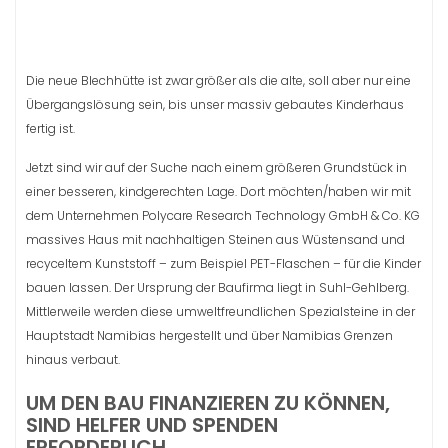
Die neue Blechhütte ist zwar größer als die alte, soll aber nur eine
Übergangslösung sein, bis unser massiv gebautes Kinderhaus
fertig ist.
Jetzt sind wir auf der Suche nach einem größeren Grundstück in
einer besseren, kindgerechten Lage. Dort möchten/haben wir mit
dem Unternehmen Polycare Research Technology GmbH & Co. KG
massives Haus mit nachhaltigen Steinen aus Wüstensand und
recyceltem Kunststoff – zum Beispiel PET-Flaschen – für die Kinder
bauen lassen. Der Ursprung der Baufirma liegt in Suhl-Gehlberg.
Mittlerweile werden diese umweltfreundlichen Spezialsteine in der
Hauptstadt Namibias hergestellt und über Namibias Grenzen
hinaus verbaut.
UM DEN BAU FINANZIEREN ZU KÖNNEN,
SIND HELFER UND SPENDEN
ERFORDERLICH