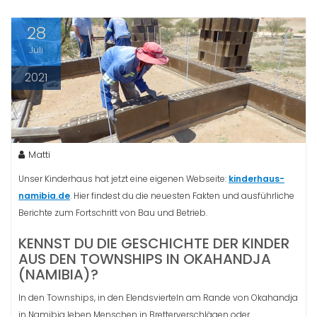
28
Juli
2021
Matti
Unser Kinderhaus hat jetzt eine eigenen Webseite:
kinderhaus-
namibia.de
. Hier findest du die neuesten Fakten und ausführliche
Berichte zum Fortschritt von Bau und Betrieb.
KENNST DU DIE GESCHICHTE DER KINDER
AUS DEN TOWNSHIPS IN OKAHANDJA
(NAMIBIA)?
In den Townships, in den Elendsvierteln am Rande von Okahandja
in Namibia leben Menschen in Bretterverschlägen oder