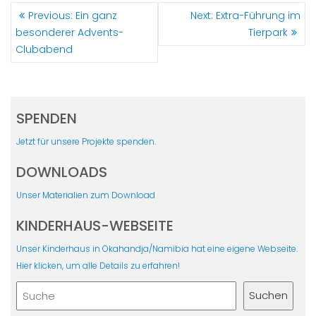
BEITRAGSNAVIGATION
Previous
Next
Previous:
Ein ganz
Next:
Extra-Führung im
post:
post:
besonderer Advents-
Tierpark
Clubabend
SPENDEN
Jetzt für unsere Projekte spenden.
DOWNLOADS
Unser Materialien zum Download
KINDERHAUS-WEBSEITE
Unser Kinderhaus in Okahandja/Namibia hat eine eigene Webseite.
Hier klicken, um alle Details zu erfahren!
Suchen
Suchen