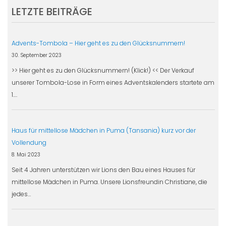
LETZTE BEITRÄGE
Advents-Tombola – Hier geht es zu den Glücksnummern!
30. September 2023
>> Hier geht es zu den Glücksnummern! (Klick!) << Der Verkauf
unserer Tombola-Lose in Form eines Adventskalenders startete am
1.…
Haus für mittellose Mädchen in Puma (Tansania) kurz vor der
Vollendung
8. Mai 2023
Seit 4 Jahren unterstützen wir Lions den Bau eines Hauses für
mittellose Mädchen in Puma. Unsere Lionsfreundin Christiane, die
jedes…