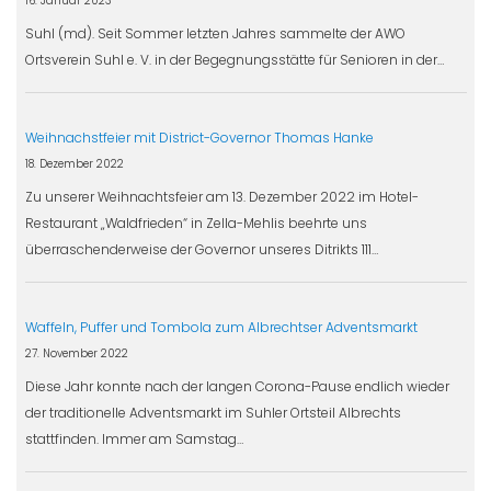
16. Januar 2023
Suhl (md). Seit Sommer letzten Jahres sammelte der AWO
Ortsverein Suhl e. V. in der Begegnungsstätte für Senioren in der…
Weihnachstfeier mit District-Governor Thomas Hanke
18. Dezember 2022
Zu unserer Weihnachtsfeier am 13. Dezember 2022 im Hotel-
Restaurant „Waldfrieden“ in Zella-Mehlis beehrte uns
überraschenderweise der Governor unseres Ditrikts 111…
Waffeln, Puffer und Tombola zum Albrechtser Adventsmarkt
27. November 2022
Diese Jahr konnte nach der langen Corona-Pause endlich wieder
der traditionelle Adventsmarkt im Suhler Ortsteil Albrechts
stattfinden. Immer am Samstag…