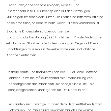
Blechhütten, ohne sanitäre Anlagen, Wasser- und
Stromanschlüsse. Die Kinder spielen auf den unzähligen
Müllbergen zwischen den Hütten. Die Eltern sind bitterarm, oft sind
beide arbeitslos, so dass keinerlei Geld für Essen vorhanden ist.
Staatliche Kindergärten gibt es dort seit der
Unabhängigkeitserklärung (1990) nicht mehr. Private Kindergärten
erhalten vom Staat keinerlei Unterstützung, im Gegenteil: Diese
Einrichtungen müssen ein Gewerbe anmelden und jährliche
Abgaben entrichten.
Deshalb baute und finanzierte Ende der 1990er Jahre Gottfried
Brenner aus Weilheim/Deutschland mit Unterstützung von
Spendengeldern am Rande von Okahandja für die Drei- bis
Sechsjährigen einen Kindergarten für „Die Kinder in Not“.
Hier konnten sie für wenige Stunden dem Elend entfliehen, lernten
Buchstaben und Zahlen und bekamen täglich eine warme