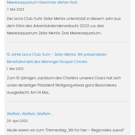
Meeresaquarium-Gewinner stehen fest
7. Mai 2023
Der Lions Club Suhl-Zella-Mehlis unterstützt in diesem Jahr aus
dem Erlös des Adventskalenderverkaufs 2022 u.a. das
Meeresaquarium Zella-Mehlis. Das Meeresaquarium…
10 Jahre Lions Club Suhl – Zella-Mehlis. Wir präsentieren:
Benefizkonzert des Meininger Gospel-Chores
1. Mai 2023
Zum 10-jährigen Jubiläum des Charters unseres Clubs hat sich
unser derzeitiger Präsident Wolfgang etwas ganz Besonderes
ausgedacht. Am 14 Mai,…
Waffeln, Waffeln, Waffeln …
29. April 2023
Heute waren wir zum Thementag „Wir für hier – Regionales zuerst“