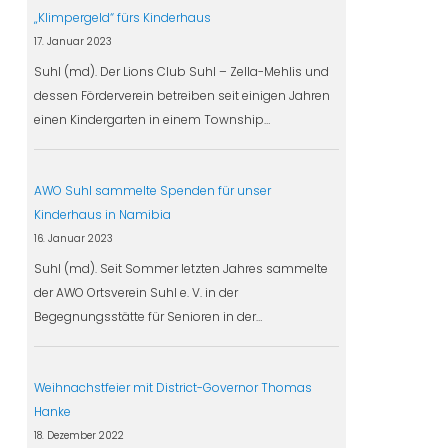
„Klimpergeld“ fürs Kinderhaus
17. Januar 2023
Suhl (md). Der Lions Club Suhl – Zella-Mehlis und
dessen Förderverein betreiben seit einigen Jahren
einen Kindergarten in einem Township…
AWO Suhl sammelte Spenden für unser
Kinderhaus in Namibia
16. Januar 2023
Suhl (md). Seit Sommer letzten Jahres sammelte
der AWO Ortsverein Suhl e. V. in der
Begegnungsstätte für Senioren in der…
Weihnachstfeier mit District-Governor Thomas
Hanke
18. Dezember 2022