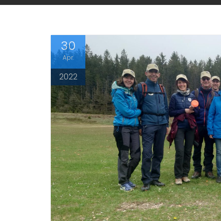
30
Apr.
2022