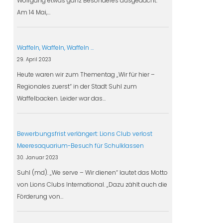
Wolfgang etwas ganz Besonderes ausgedacht.
Am 14 Mai,…
Waffeln, Waffeln, Waffeln …
29. April 2023
Heute waren wir zum Thementag „Wir für hier –
Regionales zuerst“ in der Stadt Suhl zum
Waffelbacken. Leider war das…
Bewerbungsfrist verlängert: Lions Club verlost
Meeresaquarium-Besuch für Schulklassen
30. Januar 2023
Suhl (md). „We serve – Wir dienen“ lautet das Motto
von Lions Clubs International. „Dazu zählt auch die
Förderung von…