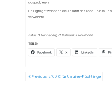
ausprobieren.
Ein Highlight war dann die Ankunft des Food-Trucks unser
verwöhnte.
Fotos: D. Henneberg, C. Dobrunz, J. Naumann
TEILEN:
Facebook
X
LinkedIn
Pi
BEITRAGSNAVIGATION
Previous
Previous:
2.100 € für Ukraine-Flüchtlinge
post: