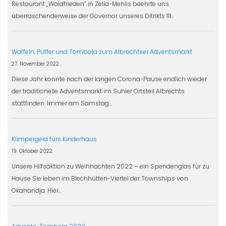
Restaurant „Waldfrieden“ in Zella-Mehlis beehrte uns
überraschenderweise der Governor unseres Ditrikts 111…
Waffeln, Puffer und Tombola zum Albrechtser Adventsmarkt
27. November 2022
Diese Jahr konnte nach der langen Corona-Pause endlich wieder
der traditionelle Adventsmarkt im Suhler Ortsteil Albrechts
stattfinden. Immer am Samstag…
Klimpergeld fürs Kinderhaus
19. Oktober 2022
Unsere Hilfsaktion zu Weihnachten 2022 – ein Spendenglas für zu
Hause Sie leben im Blechhütten-Viertel der Townships von
Okahandja. Hier…