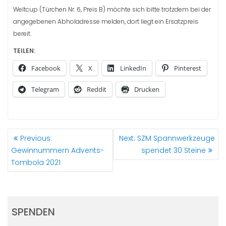
Weltcup (Türchen Nr. 6, Preis B) möchte sich bitte trotzdem bei der
angegebenen Abholadresse melden, dort liegt ein Ersatzpreis
bereit.
TEILEN:
Facebook
X
LinkedIn
Pinterest
Telegram
Reddit
Drucken
BEITRAGSNAVIGATION
Previous
Next
Previous:
Next:
SZM Spannwerkzeuge
post:
post:
Gewinnummern Advents-
spendet 30 Steine
Tombola 2021
SPENDEN