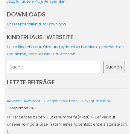
Jetzt für unsere Projekte spenden.
DOWNLOADS
Unser Materialien zum Download
KINDERHAUS-WEBSEITE
Unser Kinderhaus in Okahandja/Namibia hat eine eigene Webseite.
Hier klicken, um alle Details zu erfahren!
Suchen
Suchen
LETZTE BEITRÄGE
Advents-Tombola – Hier geht es zu den Glücksnummern!
30. September 2023
>> Hier geht es zu den Glücksnummern! (Klick!) << Der Verkauf
unserer Tombola-Lose in Form eines Adventskalenders startete am
1.…